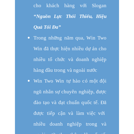
cho khách hàng với Slogan
“Nguồn Lực Thối Thiểu, Hiệu
Quả Tối Đa”
T
r
o
n
g n
h
ữ
ng
n
ăm q
u
a,
Win Two
Win
đã
t
h
ự
c h
i
ện n
h
i
ều dự án
c
ho
n
h
i
ều tổ
c
h
ứ
c
v
à
d
o
a
n
h
n
g
h
i
ệp
hàng đầu
trong và ngoài nước
Win Two Win
tự
h
ào
c
ó
m
ột đ
ộ
i
n
gũ
nhân sự chuyên nghiệp, được
đào tạo và đạt chuẩn
q
u
ố
c tế. Đã
được tiếp cận và
l
àm
vi
ệc với
nhiều doanh nghiệp trong và