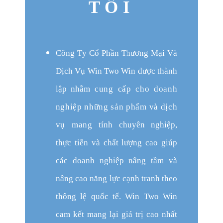
TÔI
Công
T
y Cổ Phần Thương Mại Và
Dịch Vụ Win Two Win được thành
lập
nhằm
cung cấp cho doanh
nghiệp những sản phẩm và dịch
vụ mang
t
ính ch
u
y
ên
n
ghiệp,
th
ự
c tiễn
v
à
c
h
ất lượng
c
ao giúp
các doanh nghiệp nâng tầm và
nâng cao năng lực cạnh tranh theo
thông lệ quốc tế. Win Two Win
cam kết mang lại giá trị cao nhất