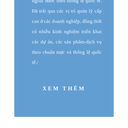
n
g
o
à
i nước theo thông lệ quốc tế.
Đã trãi qua
c
á
c
v
ị trí q
u
ả
n
l
ý
c
ấp
c
ao ở
c
ác d
o
a
n
h n
g
h
i
ệ
p, đ
ồ
ng t
h
ờ
i
c
ó
n
h
i
ều
k
i
nh n
g
h
i
ệm tr
i
ển
k
h
a
i
c
ác dự án, các sản phẩm-dịch vụ
theo chuẩn mực và thông lệ quốc
tế./
XEM THÊM